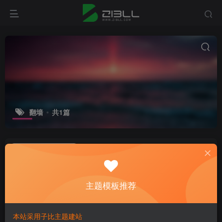
翻墙
共1篇
福建男子四年前“翻墙”浏览境外网站被
行政处罚
微资讯
主题模板推荐
2年前
5
本站采用子比主题建站