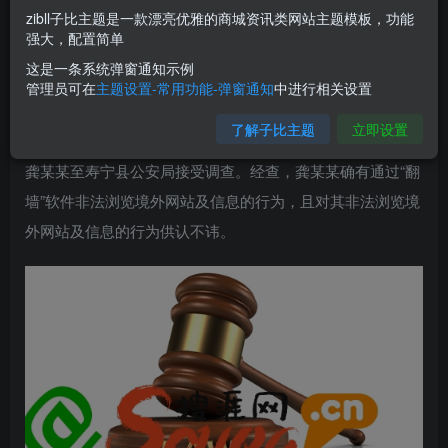
保大队，成功查处一起擅自接入非法信道进行国际联网、浏
zibll子比主题是一款漂亮优雅的商城资讯类网站主题模板，功能
览境外媒体资讯、不利于国家安全的行政案件，抓获违法行
强大，配置简单
为人龚某某，斩断了境外不实资讯倒灌国内的通路。
这是一条系统弹窗通知示例
管理员可在
主题设置-常用功能-弹窗通知
中进行相关设置
通报说，今年7月初，民警在日常工作中发现群众龚某某于
了解子比主题
立即设置
2020年有非法浏览境外网站的行为，掌握情况后，民警传唤
龚某某至寿宁县公安局接受调查。经查，龚某某确有通过“翻
墙”软件非法浏览境外网站及信息的行为，且对其非法浏览境
外网站及信息的行为供认不讳。