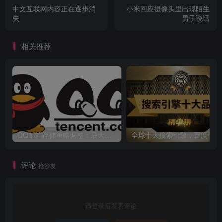
中文互联网内容正在逐步消
小米回应摄像头里出现陌生
失
男子说话
相关推荐
QQ邮箱存储策略调整：最大免费容量16G
全
评论
抢沙发
请登录后发表评论