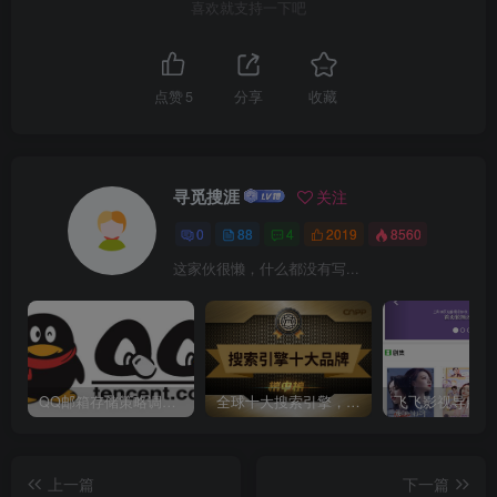
喜欢就支持一下吧
点赞
5
分享
收藏
寻觅搜涯
关注
0
88
4
2019
8560
这家伙很懒，什么都没有写...
QQ邮箱存储策略调整：最大免费容量16G
全球十大搜索引擎，百度仅排第三
上一篇
下一篇