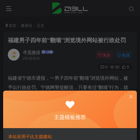
首页
微资讯
正文
福建男子四年前“翻墙”浏览境外网站被行政处罚
寻觅搜涯
关注
私信
2年前发布
0
30
5
福建省宁德市通报，一男子四年前“翻墙”浏览境外网站，被
予以行政处罚。宁德网警提醒说，只要有过“翻墙”行为，就
会留下痕迹，不管目的是什么，学习知识也好，查阅资料也
罢，甚至是什么都没有浏览，只要“翻墙”就违法违纪。
主题模板推荐
据湖北经视旗下栏目“经视直播”星期五（8月16日）报道，宁
德网警近日发布通报，寿宁县公安局网安大队8月7日联合国
本站采用子比主题建站