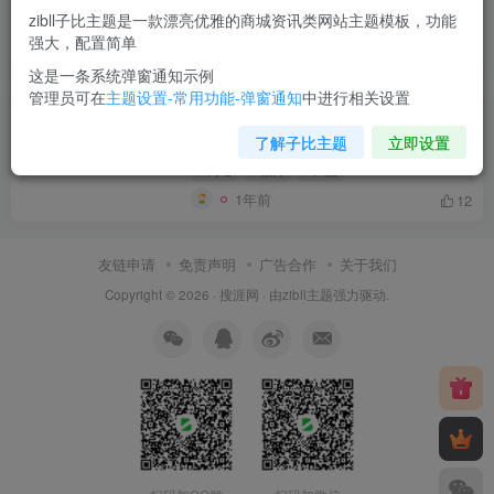
zibll子比主题是一款漂亮优雅的商城资讯类网站主题模板，功能
# 微博
# 互联网
# 微信
强大，配置简单
1年前
11
这是一条系统弹窗通知示例
管理员可在
主题设置-常用功能-弹窗通知
中进行相关设置
如何打造朋友圈私域内容，实现超高转
化率
了解子比主题
立即设置
# 网站
# 微博
# 产品
1年前
12
友链申请
免责声明
广告合作
关于我们
Copyright © 2026 ·
搜涯网
· 由
zibll主题
强力驱动.