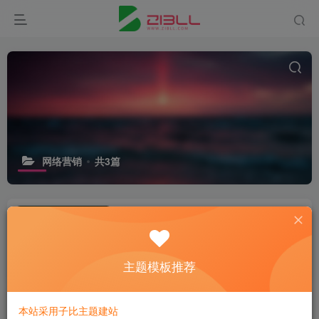
网络营销
共3篇
揭秘让文章内容曝光量提升至少10倍
的方法
# 流量
# 微信
# 公众号
主题模板推荐
1年前
5
普通人每天引流10个意向客户，难不
本站采用子比主题建站
难