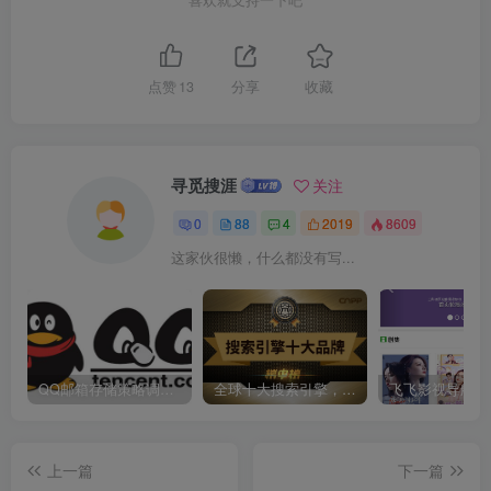
点赞
13
分享
收藏
寻觅搜涯
关注
0
88
4
2019
8609
这家伙很懒，什么都没有写...
QQ邮箱存储策略调整：最大免费容量16G
全球十大搜索引擎，百度仅排第三
上一篇
下一篇