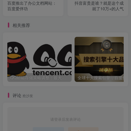
百度推出了办公文档网站：
抖音富贵是谁？就是这个成
百度爱伴功
就了10万+的人气
相关推荐
QQ邮箱存储策略调整：最大免费容量16G
全
评论
抢沙发
请登录后发表评论