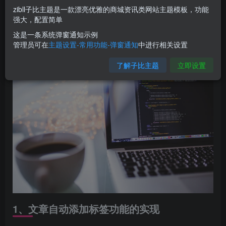
Tag标签
的文字还增加了超链接，相当于给网站页面增加了
zibll子比主题是一款漂亮优雅的商城资讯类网站主题模板，功能
内链功能，这对于网站优化，用户体验是很友好的。这个方
强大，配置简单
法免费实现WordPress站点自动为文章添加Tag标签，并自动
这是一条系统弹窗通知示例
管理员可在
主题设置-常用功能-弹窗通知
中进行相关设置
为这些标签添加链接变成内连接的方法。
了解子比主题
立即设置
1、文章自动添加标签功能的实现