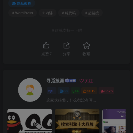
网站教程
# WordPress
# 内链
# 纯代码
# 超链接
喜欢就支持一下吧
点赞
7
分享
收藏
寻觅搜涯
关注
0
88
4
2019
8576
这家伙很懒，什么都没有写...