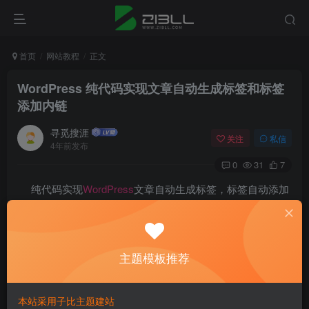
首页
网站教程
正文
WordPress 纯代码实现文章自动生成标签和标签
添加内链
寻觅搜涯
关注
私信
4年前发布
0
31
7
纯代码实现
WordPress
文章自动生成标签，标签自动添加
内链，比插件 WP Keyword Link 和 Ad Inserter好用多了，每
次写文章时都是自己整理的标签并手动添加，哪怕是已经存
在的标签。对于已存在的标签最好是能够自动添加标签了，
主题模板推荐
不然全手动的话亿破姐肯定会崩溃的，除此之外在网上发现
许多的WordPress网站添加了标签云功能后，在文章中对于
本站采用子比主题建站