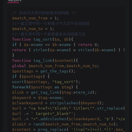
/* 自动为文章内的标签添加内链 */
$match_num_from
 = 1; 
//一篇文章中同一个标签少于几次不自动链接
$match_num_to
 = 1; 
//一篇文章中同一个标签最多自动链接几次
function
tag_sort
(
$a
, 
$b
){
if
(
$a
-
>
name
 == 
$b
-
>
name
)
return
 0;
return
(
strlen
(
$a
-
>
name
)
>
strlen
(
$b
-
>
name
)
)
 ? -
}
function
tag_link
(
$content
){
global
$match_num_from
,
$match_num_to
;
$posttags
 = 
get_the_tags
()
;
if
(
$posttags
)
{
usort
(
$posttags
, 
"tag_sort"
)
;
foreach
(
$posttags
as
$tag
)
{
$link
 = 
get_tag_link
(
$tag
-
>
term_id
)
;
$keyword
 = 
$tag
-
>
name
;
$cleankeyword
 = 
stripslashes
(
$keyword
)
;
$url
 = 
"<a href=\"$link\" title=\""
.
str_replace
(
'%
$url
 .= 
' target="_blank"'
;
$url
 .= 
">"
.
addcslashes
(
$cleankeyword
, 
'$'
)
.
"</a>"
$limit
 = 
rand
(
$match_num_from
,
$match_num_to
)
;
$content
 = 
preg_replace
(
'|(<a[^>]+>)(.*)('
.
$ex_wo