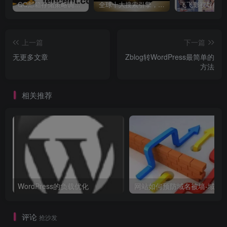
QQ邮箱存储策略调整：最大免费容量16G
全球十大搜索引擎，百度仅排第三
上一篇
下一篇
无更多文章
Zblog转WordPress最简单的
方法
相关推荐
WordPress的负载优化
网站如何预防域名被墙-域名
评论
抢沙发