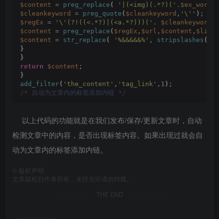
$content
 = 
preg_replace
(
'|(<img)(.*?)('
.
$ex_word
.
$cleankeyword
 = 
preg_quote
(
$cleankeyword
,
'\''
)
;
$regEx
 = 
'\'(?!((<.*?)|(<a.*?)))('
. 
$cleankeyword
 
$content
 = 
preg_replace
(
$regEx
,
$url
,
$content
,
$limi
$content
 = 
str_replace
(
'%&&&&&%'
, 
stripslashes
(
$e
}
}
return
$content
;
}
add_filter
(
'the_content'
,
'tag_link'
,1
)
;
/* 自动为文章内的标签添加内链 */
以上代码的功能就是在我们发布/保存/更新文章时，自动
检测文章中的内容，是否出现标签内容。如果出现过就会自
动为文章内的标签添加内链。
©
版权声明
文章版权归作者所有，未经允许请勿转载。
THE END