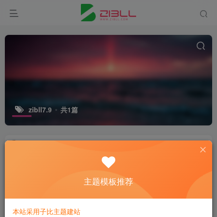
zibll7.9
共1篇
子比主题7.9beta2开心版｜内附教程
付费资源
30
模板主题
￥
主题模板推荐
2年前
6
本站采用子比主题建站