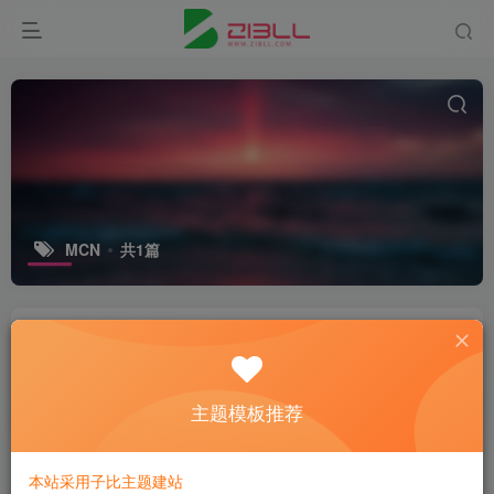
MCN
共1篇
李子柒已经正式改名并恢复更新
微资讯
主题模板推荐
2年前
12
本站采用子比主题建站