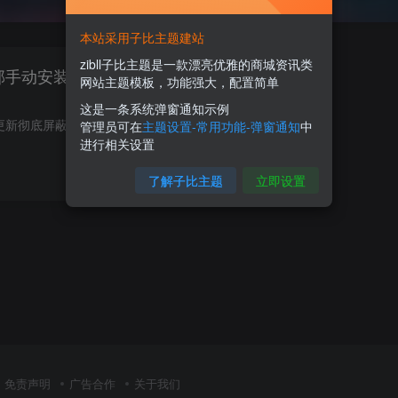
本站采用子比主题建站
zibll子比主题是一款漂亮优雅的商城资讯类
部手动安装安卓应用
网站主题模板，功能强大，配置简单
这是一条系统弹窗通知示例
华为的HarmonyOS最新更新彻底屏蔽了安卓应用的兼容性，用户无法通过正常的安装方式或旁加载(即从外部来源手动安装)来使用任何安卓应用。这意味着用户只能使用与该操作系统兼容的应用程序，而不...
管理员可在
主题设置-常用功能-弹窗通知
中
进行相关设置
0
50
5
了解子比主题
立即设置
免责声明
广告合作
关于我们