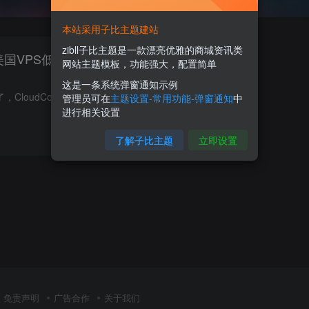
本站采用子比主题建站
zibll子比主题是一款漂亮优雅的商城资讯类
美国VPS低至$16/年/美国
网站主题模板，功能强大，配置简单
这是一条系统弹窗通知示例
CloudCone转眼成立5年了，CloudCone从2017年品牌创办至今云搜网是一直关注着的，此品牌最开始测试的时候是赠送免费的额度体验他们的云服务器产品，当时还博主还撸了一些，转眼时间已经过去5年了...
管理员可在
主题设置-常用功能-弹窗通知
中
进行相关设置
0
58
5
了解子比主题
立即设置
免责声明
广告合作
关于我们