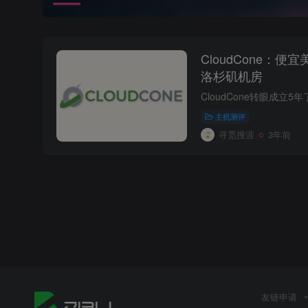
CloudCone：便宜
洛杉矶机房
主机测评
寻觅搜涯
3年前
友链申请