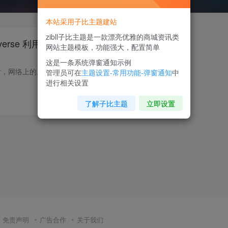
本站采用子比主题建站
zibll子比主题是一款漂亮优雅的商城资讯类
iverse 利用人工智能打击
网站主题模板，功能强大，配置简单
这是一条系统弹窗通知示例
在2024年美国总统选举后，网络上的虚假信息惊人的速度传播严重影响了美国人对候选人以及公共健康、气候变化和移民话题的看法。生成式人工智能的发展，加之其生成深度伪造内容的能力和 “幻觉” ...
管理员可在
主题设置-常用功能-弹窗通知
中
进行相关设置
0
62
8
了解子比主题
立即设置
免责声明
广告合作
关于我们