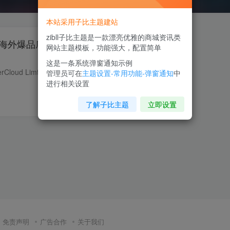
本站采用子比主题建站
zibll子比主题是一款漂亮优雅的商城资讯类
1海外爆品底价_海外云服
网站主题模板，功能强大，配置简单
这是一条系统弹窗通知示例
恒创科技是香港SonderCloud Limted 旗下的12年老牌IDC服务商，主要为国内用户提供中国香港、日本、美国等海外热门节点的优质资源服务商，国际BGP多线网络、三网直连、CN2 GIA专线高速回...
管理员可在
主题设置-常用功能-弹窗通知
中
进行相关设置
0
44
6
了解子比主题
立即设置
免责声明
广告合作
关于我们