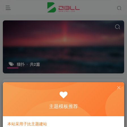
猫扑
共2篇
再见 360doc！又一个青春回忆落幕，
那些陪伴我们的旧网站，终究藏进了时
光里
资讯动态
主题模板推荐
2个月前
10
西祠胡同社区静静地离开了
本站采用子比主题建站