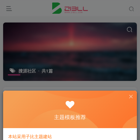
搜涯社区
共1篇
什么是网站树状结构？
SEO教程
主题模板推荐
2年前
14
本站采用子比主题建站