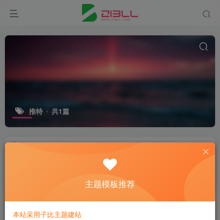
推特
共1篇
马斯克：推特域名已全部转移到X
微资讯
主题模板推荐
2年前
5
本站采用子比主题建站