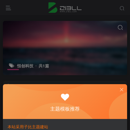
恒创科技
共1篇
【恒创科技】11.11海外爆品底价_海外
云服务器低至2.8折
主机测评
主题模板推荐
3年前
6
本站采用子比主题建站