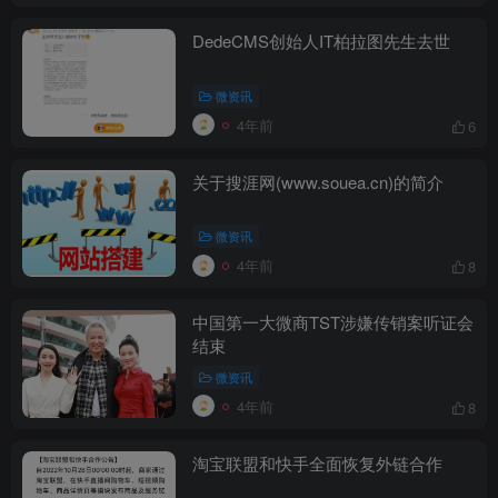
DedeCMS创始人IT柏拉图先生去世
微资讯
4年前
6
关于搜涯网(www.souea.cn)的简介
微资讯
4年前
8
中国第一大微商TST涉嫌传销案听证会
结束
微资讯
4年前
8
淘宝联盟和快手全面恢复外链合作