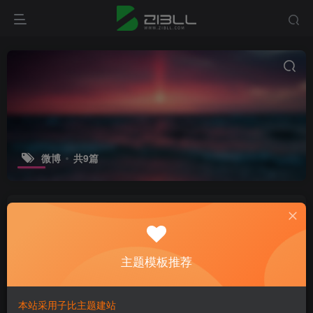
微博
共9篇
再见 360doc！又一个青春回忆落幕，
那些陪伴我们的旧网站，终究藏进了时
光里
资讯动态
主题模板推荐
2个月前
10
普通人每天引流10个意向客户，难不
本站采用子比主题建站
难