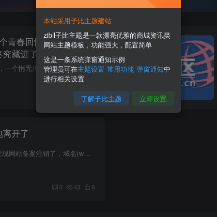
本站采用子比主题建站
zibll子比主题是一款漂亮优雅的商城资讯类
又一个青春回忆落幕，那些陪
网站主题模板，功能强大，配置简单
终究藏进了时光里
这是一条系统弹窗通知示例
今天，2026 年 5 月 1 日，一个悄无声息却让人莫名心酸的消息：360doc 正式关停。 如今已经无法正常访问网站页面，仅留存短暂的数据备份通道。点开熟悉的网址，再也看不到曾经密密麻麻的文档、...
管理员可在
主题设置-常用功能-弹窗通知
中
进行相关设置
0
50
10
了解子比主题
立即设置
地离开了
今天打开西祠胡同，发现网站备案注销了，域名(www.xici.net)停止解析了，半年前1元转让股权的事也不了了之，西祠胡同就这样静悄悄的消失了，连一声告别都没有。（图为西祠胡同办公室）...
0
43
8