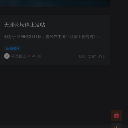
天涯论坛停止发帖
创办于1999年3月1日，曾经在中国互联网上拥有过巨大影响力的天涯论坛，目前已经无法发帖，各个板块都冻结在了11月22日的18时。太可惜了啊，天涯论坛真的是很多8090后的青春。另外，天涯社区再被...
微资讯
寻觅搜涯
4年前
0
57
6