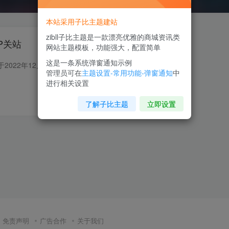
本站采用子比主题建站
zibll子比主题是一款漂亮优雅的商城资讯类
P关站
网站主题模板，功能强大，配置简单
这是一条系统弹窗通知示例
糗事百科网站及App，将于2022年12月29日00:00关闭服务，公众号将继续运营。糗事百科，是以糗友真实糗事为主题的笑话网站，2005年，糗事百科网站创建，享年17岁。看来以后都是短视频的天下了!目...
管理员可在
主题设置-常用功能-弹窗通知
中
进行相关设置
0
24
7
了解子比主题
立即设置
免责声明
广告合作
关于我们